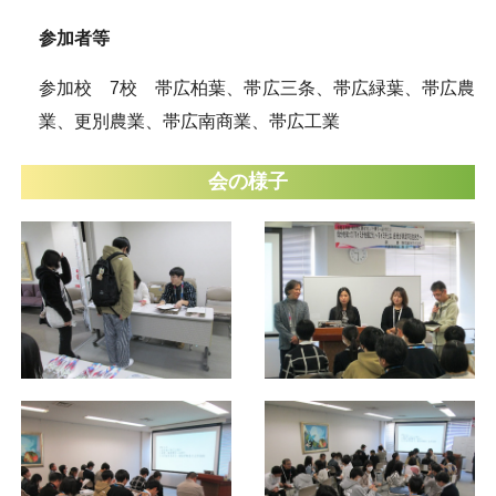
参加者等
参加校 7校 帯広柏葉、帯広三条、帯広緑葉、帯広農
業、更別農業、帯広南商業、帯広工業
会の様子