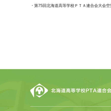
・第75回北海道高等学校ＰＴＡ連合会大会