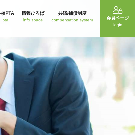
各校PTA
情報ひろば
共済/補償制度
会員ページ
pta
info space
compensation system
login